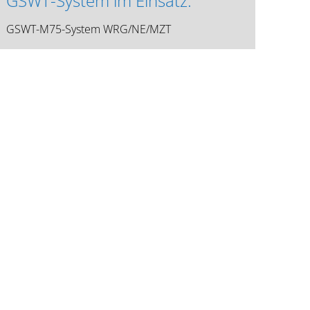
GSWT-System im Einsatz:
GSWT-M75-System WRG/NE/MZT