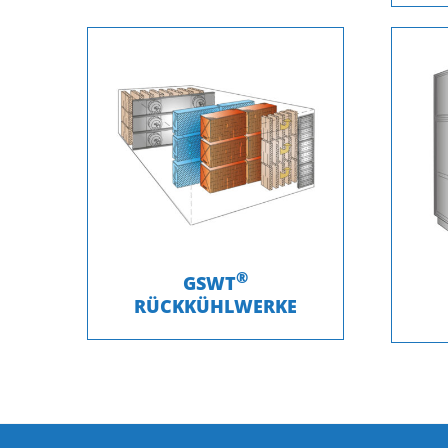
®
GSWT
RÜCKKÜHLWERKE