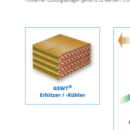
moderner Lüftungsanlagen gerecht zu werden. Ent
®
GSWT
Erhitzer / -Kühler