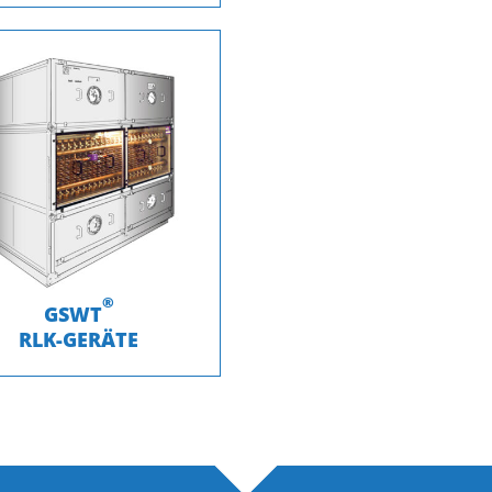
®
GSWT
RLK-GERÄTE