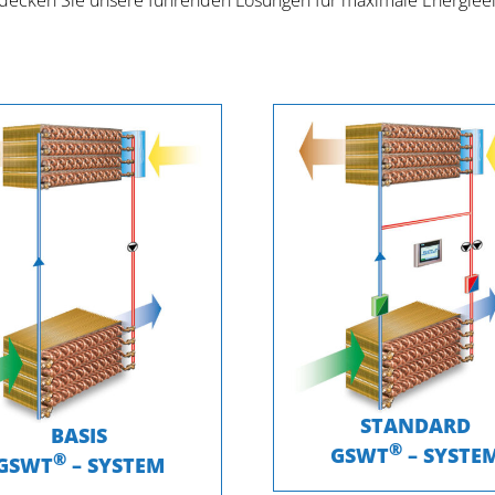
decken Sie unsere führenden Lösungen für maximale Energieein
STANDARD
BASIS
®
GSWT
– SYSTE
®
GSWT
– SYSTEM