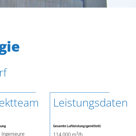
gie
rf
jektteam
Leistungsdaten
nung
Gesamte Luftleistung (gemittelt)
3
 Ingenieure
114.000 m
/h