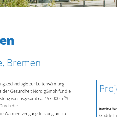
ren
e, Bremen
gstechnologie zur Lufterwärmung
Pro
te der Gesundheit Nord gGmbh für die
istung von insgesamt ca. 457.000 m³/h
 Durch die
Ingenieur Pla
ie Wärmeerzeugungsleistung um ca.
Gödde In