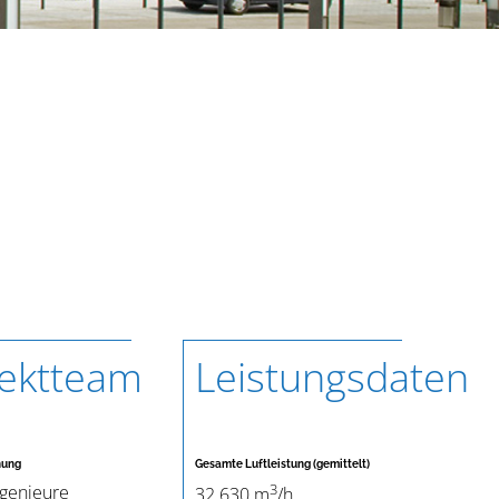
jektteam
Leistungsdaten
nung
Gesamte Luftleistung (gemittelt)
3
genieure
32.630 m
/h