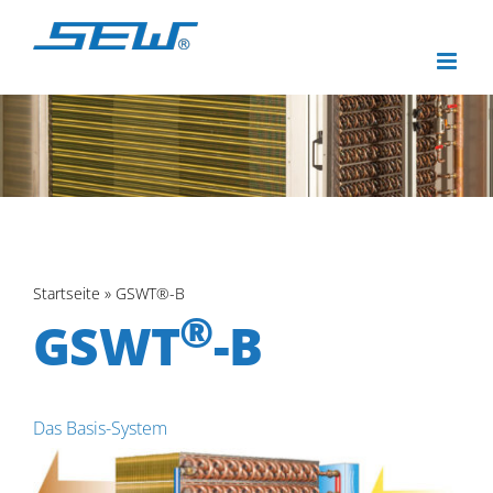
Zum
Inhalt
springen
Startseite
»
GSWT®-B
®
GSWT
-B
Das Basis-System