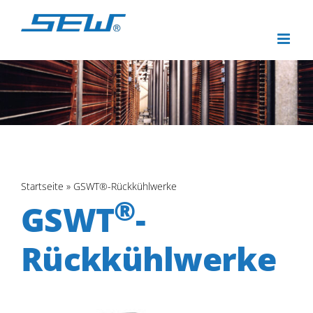
Zum
Inhalt
springen
Startseite
»
GSWT®-Rückkühlwerke
®
GSWT
-
Rückkühlwerke