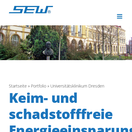
Zum
Inhalt
springen
Startseite
»
Portfolio
»
Universitätsklinikum Dresden
Keim- und
schadstofffreie
Energieeinsparun