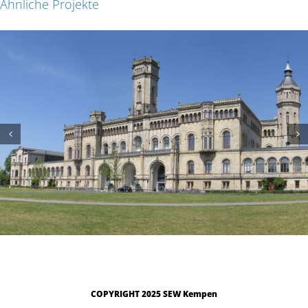
Ähnliche Projekte
Gottfried Wilhelm Leibniz Universität, Hannover
COPYRIGHT 2025 SEW Kempen