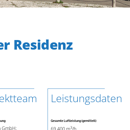
er Residenz
jektteam
Leistungsdaten
nung
Gesamte Luftleistung (gemittelt)
3
n GmbH;
69.400 m
/h