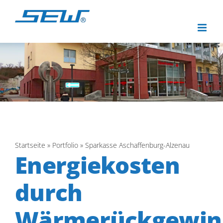
Zum
Inhalt
springen
Startseite
»
Portfolio
»
Sparkasse Aschaffenburg-Alzenau
Energiekosten
durch
Wärmerückgewin