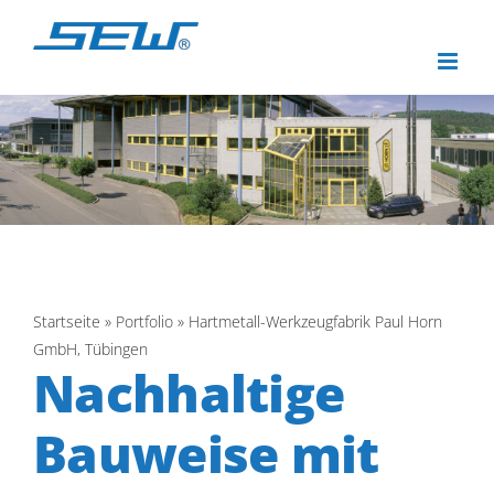
Zum
Inhalt
springen
Startseite
»
Portfolio
»
Hartmetall-Werkzeugfabrik Paul Horn
GmbH, Tübingen
Nachhaltige
Bauweise mit